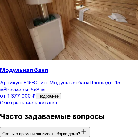
Модульная баня
Артикул:
Б15-С
Тип:
Модульная баня
Площадь:
15
2
м
Размеры:
5x8 м
от
1 377 000
₽
Подробнее
Смотреть весь каталог
Часто задаваемые вопросы
Сколько времени занимает сборка дома?