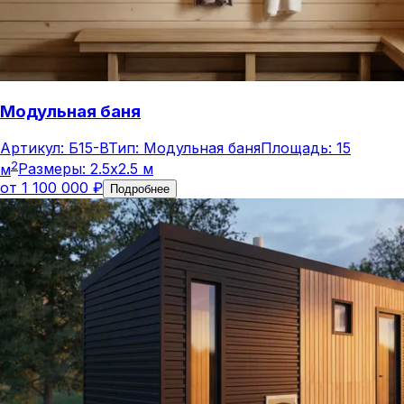
Модульная баня
Артикул:
Б15-В
Тип:
Модульная баня
Площадь:
15
2
м
Размеры:
2.5x2.5 м
от
1 100 000
₽
Подробнее